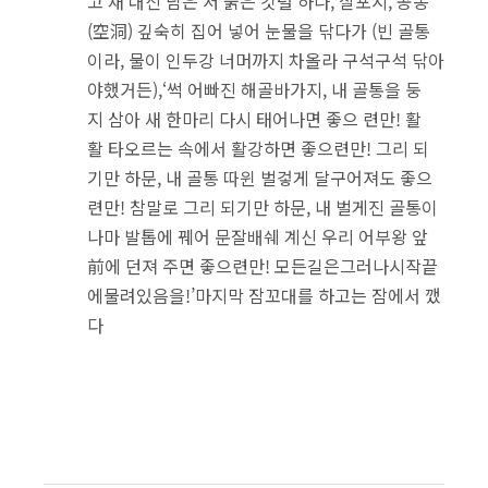
고 재 대신 남은 저 붉은 깃털 하나, 살포시, 공동
(空洞) 깊숙히 집어 넣어 눈물을 닦다가 (빈 골통
이라, 물이 인두강 너머까지 차올라 구석구석 닦아
야했거든),‘썩 어빠진 해골바가지, 내 골통을 둥
지 삼아 새 한마리 다시 태어나면 좋으 련만! 활
활 타오르는 속에서 활강하면 좋으련만! 그리 되
기만 하문, 내 골통 따윈 벌겋게 달구어져도 좋으
련만! 참말로 그리 되기만 하문, 내 벌게진 골통이
나마 발톱에 꿰어 문잘배쉐 계신 우리 어부왕 앞
前에 던져 주면 좋으련만! 모든길은그러나시작끝
에물려있음을!’마지막 잠꼬대를 하고는 잠에서 깼
다