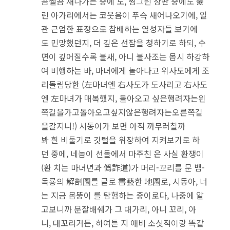
끔쨀끔 새나가는 중에 도, 찡그린 상판 중에도 뚫
린 아가리에서는 코웃음이 푸슥 새어나오기에, 일
관 근엄한 표정으로 참배하는 열성자들 보기에
도 민망했던지, 더 깊은 선잠을 청하기로 하되, 수
면이 깊어질수록 불새, 아니 불사조는 몹시 하강하
여 비행하는 바, 마녀에게 놀아나고 위사도에게 조
리돌림당한 (左마녀엔 右사도가 도사리고 右사도
엔 左마녀가 매복했지, 돌아오고 싶은행려자는왼
쪽길을가고돌아오고싶지않은행려자는오른쪽길
을갈지니!) 시동이가 보면 아직 까무러칠까
봐 흰 비둘기로 깃털을 위장하여 지켜보기로 하
던 중에, 네놈이 선돌에서 마주친 은 사실 환쟁이
(환 치는 마녀년과 僞詐道)가 머리-꼬리를 문 뱀-
독룡의 解剖圖를 글로 書藝한 地圖로, 시동아, 너
는 지금 몸뚱이 를 탐험하는 중이로다, 나중에 알
고보니까 문잘배쉐가 그 대가리, 아니 꼬리, 아
니, 대꼬리거든, 하여튼 지 애비 소싯적이랑 똑같