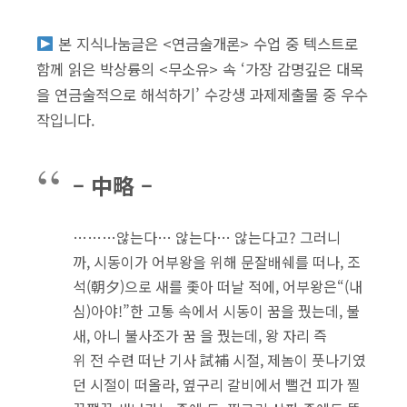
본 지식나눔글은 <연금술개론> 수업 중 텍스트로
함께 읽은 박상륭의 <무소유> 속 ‘가장 감명깊은 대목
을 연금술적으로 해석하기’ 수강생 과제제출물 중 우수
작입니다.
– 中略 –
………않는다… 않는다… 않는다고? 그러니
까, 시동이가 어부왕을 위해 문잘배쉐를 떠나, 조
석(朝夕)으로 새를 좇아 떠날 적에, 어부왕은“(내
심)아야!”한 고통 속에서 시동이 꿈을 꿨는데, 불
새, 아니 불사조가 꿈 을 꿨는데, 왕 자리 즉
위 전 수련 떠난 기사 試補 시절, 제놈이 풋나기였
던 시절이 떠올라, 옆구리 갈비에서 뻘건 피가 찔