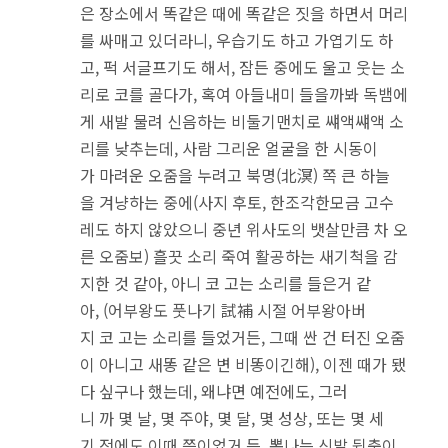
은 장소에서 똑같은 때에 똑같은 짓을 하면서 머리
를 싸매고 있더라니, 우습기도 하고 가엽기도 하
고, 퍽 서글프기도 해서, 잠든 중에도 울고 웃는 소
리로 코를 골다가, 혹여 아들내미 들을까봐 독뱀에
게 새발 물려 신음하는 비둘기맨치로 썌액썌액 소
리를 낮추는데, 사람 그리운 얼굴을 한 시동이
가 마려운 오줌을 누려고 북명(北溟) 쪽 큰 하늘
을 겨냥하는 중에(사지 후토, 한조각한모금 고수
레도 하지 않았으니 중년 위사도의 뱃살만큼 차 오
른 오줌보) 흘끗 소리 죽여 활공하는 새기척을 감
지한 것 같아, 아니 코 고는 소리를 들은거 같
아, (어부왕도 풋나기 試補 시절 어부왕아버
지 코 고는 소리를 들었거든, 그때 싼 건 터진 오줌
이 아니고 새똥 같은 변 비똥이긴해), 이젠 때가 됐
다 싶구나 했는데, 왜냐면 예전에도, 그러
니 까 몇 날, 몇 주야, 몇 달, 몇 성상, 또는 몇 세
기 전에도 이때 쯤이었거 든, 뽐나는 신발 뒷축이