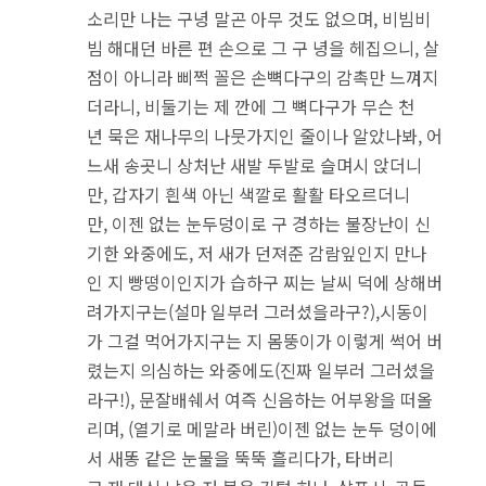
소리만 나는 구녕 말곤 아무 것도 없으며, 비빔비
빔 해대던 바른 편 손으로 그 구 녕을 헤집으니, 살
점이 아니라 삐쩍 꼴은 손뼉다구의 감촉만 느껴지
더라니, 비둘기는 제 깐에 그 뼉다구가 무슨 천
년 묵은 재나무의 나뭇가지인 줄이나 알았나봐, 어
느새 송곳니 상처난 새발 두발로 슬며시 앉더니
만, 갑자기 흰색 아닌 색깔로 활활 타오르더니
만, 이젠 없는 눈두덩이로 구 경하는 불장난이 신
기한 와중에도, 저 새가 던져준 감람잎인지 만나
인 지 빵떵이인지가 습하구 찌는 날씨 덕에 상해버
려가지구는(설마 일부러 그러셨을라구?),시동이
가 그걸 먹어가지구는 지 몸뚱이가 이렇게 썩어 버
렸는지 의심하는 와중에도(진짜 일부러 그러셨을
라구!), 문잘배쉐서 여즉 신음하는 어부왕을 떠올
리며, (열기로 메말라 버린)이젠 없는 눈두 덩이에
서 새똥 같은 눈물을 뚝뚝 흘리다가, 타버리