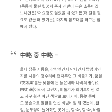
(독룡에 물린 뒷꿈치 주제 신발이 무슨 소용이겠
느냐만은) 딱 요정도 닳았을 때 였거든(더 걸을 필
요도 없을 때 였거든), 마지막 잠꼬대를 하고는 잠
에서 깼다.
中略 중 中略 –
울다 잠든 시동은, 감람잎인지 만나인지 빵떵이인
지를 시동의 정수리에 던져주던 그 비둘기가, 꿈결
(夜談集‘봄뜰 낮잠에 든 늙은네와 나비의 꿈’, 位
四徒 著)이라서 그런지, 비둘기가 희여보이진 않
고 자꾸 흰색 아닌 색깔로 보이기에, 몽夢 중에
도 양손으로 얼굴을 연신 비빔비빔 해 댔는데, 왠
걸, 눈두덩이 들어찼던 곳에는, 항-솨, 항-솨, 바람