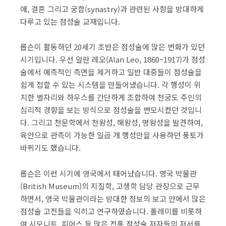
애, 결혼 그리고 궁합(synastry)과 관련된 사항을 방대하게
다루고 있는 점성술 교재입니다.
롭슨이 활동하던 20세기 초반은 점성술에 많은 변화가 있던
시기입니다. 우선 알란 레오(Alan Leo, 1860~1917)가 점성
술에서 예측적인 측면을 제거하고 일반 대중들이 점성술을
쉽게 접할 수 있는 시스템을 만들어냈습니다. 각 행성이 위
치한 별자리와 하우스를 간단하게 조합하여 천궁도 주인의
심리적 경향을 보는 방식으로 점성술을 변모시켰던 것입니
다. 그리고 천문학에서 천왕성, 해왕성, 명왕성을 발견하여,
육안으로 관측이 가능한 일곱 개 행성만을 사용하던 풍토가
바뀌기도 했습니다.
롭슨은 이런 시기에 영국에서 태어났습니다. 영국 박물관
(British Museum)의 지질학, 고생학 담당 관장으로 근무
하면서, 영국 박물관이라는 방대한 정보의 보고 안에서 많은
점성술 고전들을 익히고 연구하였습니다. 톨레미를 비롯하
여 시모니트, 피어스 등 많은 전통 점성술 저자들의 저서를