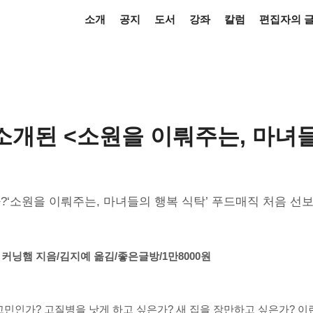
소개
공지
도서
강좌
칼럼
편집자의 
소개된 <소원을 이뤄주는, 마녀
소원을 이뤄주는, 마녀들의 행복 식탁’ 푸드매직 처음 선보여20
커닝햄 지음/김지예 옮김/좋은글방/1만8000원
고민인가? 고질병을 낫게 하고 싶은가? 새 집을 장만하고 싶은가? 이