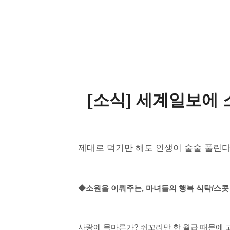
[소식] 세계일보에 
제대로 먹기만 해도 인생이 술술 풀린다?‘
◆소원을 이뤄주는, 마녀들의 행복 식탁/스콧 
사랑에 목마른가? 쥐꼬리만 한 월급 때문에 