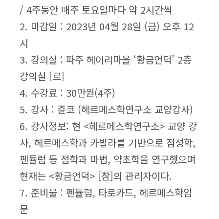
/ 4주동안 매주 토요일마다 약 2시간씩
2. 마감일 : 2023년 04월 28일 (금) 오후 12
시
3. 강의실 : 파주 헤이리마을 ‘황금언덕’ 2층
강의실 [르]
4. 수강료 : 30만원(4주)
5. 강사 : 쥰코 (헤르메스학연구소 교양강사)
6. 강사정보: 현 <헤르메스학연구소> 교양 강
사, 헤르메스학과 카발라를 기반으로 점성학,
펜듈럼 등 점학과 마법, 약초학을 연구했으며
현재는 <황금언덕> [참]의 관리자이다.
7. 준비물 : 펜듈럼, 타로카드, 헤르메스학입
문