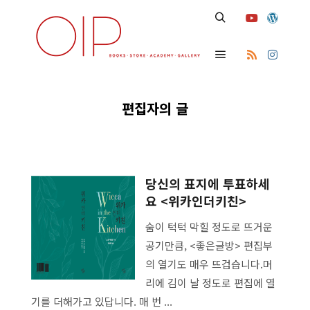
편집자의 글
당신의 표지에 투표하세
요 <위카인더키친>
숨이 턱턱 막힐 정도로 뜨거운
공기만큼, <좋은글방> 편집부
의 열기도 매우 뜨겁습니다.머
리에 김이 날 정도로 편집에 열
기를 더해가고 있답니다. 매 번 ...