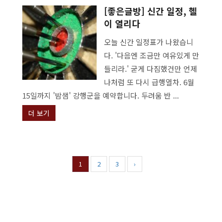
[좋은글방] 신간 일정, 헬
이 열리다
오늘 신간 일정표가 나왔습니
다. '다음엔 조금만 여유있게 만
들리라.' 굳게 다짐했건만 언제
나처럼 또 다시 급행열차. 6월
15일까지 '밤샘' 강행군을 예약합니다. 두려움 반 ...
더 보기
1
2
3
›