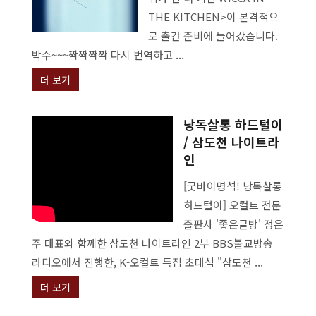
THE KITCHEN>이 본격적으
로 출간 준비에 들어갔습니다.
박수~~~짝짝짝짝 다시 번역하고 ...
더 보기
낭독살롱 하드털이
/ 삼도천 나이트라
인
[굿바이명석! 낭독살롱
하드털이] 오컬트 전문
출판사 '좋은글방' 정은
주 대표와 함께한 삼도천 나이트라인 2부 BBS불교방송
라디오에서 진행한, K-오컬트 특집 초대석 "삼도천 ...
더 보기