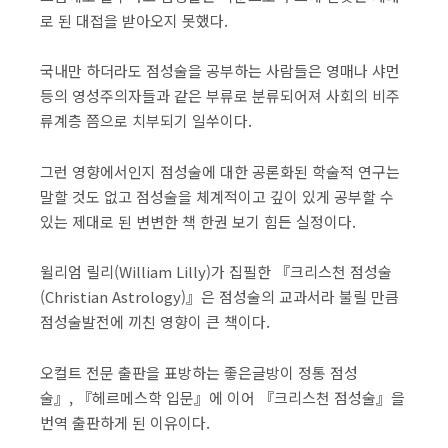
로 된 대접을 받아오지 못했다.
국내만 하더라도 점성술을 공부하는 사람들은 영매나 샤먼
등의 영성주의자들과 같은 부류로 분류되어져 사회의 비주
류계층 쯤으로 치부되기 일쑤이다.
그런 영향에서인지 점성술에 대한 공론화된 학술적 연구는
말할 것도 없고 점성술을 체계적이고 깊이 있게 공부할 수
있는 제대로 된 변변한 책 한권 보기 힘든 실정이다.
윌리엄 릴리(William Lilly)가 집필한 『크리스천 점성술
(Christian Astrology)』은 점성술의 교과서라 불릴 만큼
점성술발전에 끼친 영향이 큰 책이다.
오컬트 전문 출판을 표방하는 좋은글방이 정통 점성
술』, 『헤르메스학 입문』에 이어 『크리스천 점성술』을
번역 출판하게 된 이유이다.