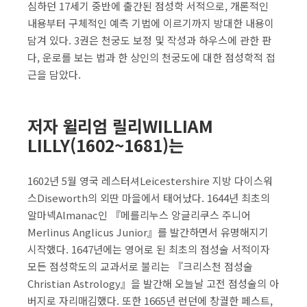
심하던 17세기 중반에 출간된 점성학 서적으로, 개론적인
내용부터 구체적인 예측 기법에 이르기까지 방대한 내용이
담겨 있다. 3권은 천궁도 보정 및 작성과 하우스에 관한 판
다, 운로를 보는 법과 한 상인의 천궁도에 대한 점성학적 접
근을 담았다.
저자 윌리엄 릴리WILLIAM
LILLY(1602~1681)는
1602년 5월 영국 레스터셔Leicestershire 지방 다이스워
스Diseworth의 외딴 마을에서 태어났다. 1644년 최초의
알마넥Almanac인 『메를리누스 앙글리쿠스 주니어
Merlinus Anglicus Junior』를 발간하면서 유명해지기
시작했다. 1647년에는 영어로 된 최초의 점성술 서적이자
모든 점성학도의 교과서로 불리는 『크리스천 점성술
Christian Astrology』을 발간해 오늘날 고전 점성술의 아
버지로 자리매김했다. 또한 1665년 런던에 창궐한 페스트,