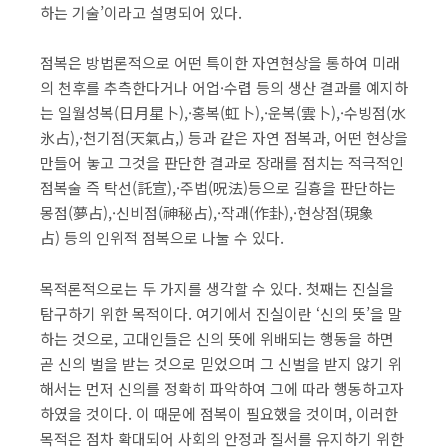
하는 기술’이라고 설명되어 있다.
점복은 방법론적으로 어떤 특이한 자연현상을 통하여 미래
의 천후를 추측한다거나 어업·수렵 등의 생산 결과를 예지하
는 일월성복(日月星卜),·홍복(虹卜),·운복(雲卜),·수빙점(水
氷占),·천기점(天氣占,) 등과 같은 자연 점복과, 어떤 현상을
만들어 놓고 그것을 판단한 결과로 장래를 점치는 적극적인
점복술 즉 탁선(託宣),·주법(呪法)등으로 길흉을 판단하는
몽점(夢占),·신비점(神秘占),·작괘(作卦),·현상점(現象
占) 등의 인위적 점복으로 나눌 수 있다.
목적론적으로는 두 가지를 생각할 수 있다. 첫째는 진실을
탐구하기 위한 목적이다. 여기에서 진실이란 ‘신의 뜻’을 말
하는 것으로, 고대인들은 신의 뜻에 위배되는 행동을 하면
곧 신의 벌을 받는 것으로 믿었으며 그 신벌을 받지 않기 위
해서는 먼저 신의를 정확히 파악하여 그에 따라 행동하고자
하였을 것이다. 이 때문에 점복이 필요했을 것이며, 이러한
목적은 점차 확대되어 사회의 안정과 질서를 유지하기 위한