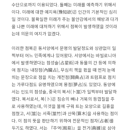
수단으로까지 이용되었다. 둘째는 미래를 예측하기 위해서
이다. 미래에 대한 예지욕(豫知欲)은 인간의 기본적인 심리
일 것이다. 불확실한 미래가 주는 불안감에서의 해방과 다가
올 나쁜 미래에 대처하기 위해서 점복이 발생하였을 것이라
는데 의문의 여지가 없겠다.
이러한 점복은 동서양에서 문명의 발달정도와 상관없이 일
찍부터 어느 민족에게나 있어왔다. 서양에서는 바빌로니아
에서 발생하였다는 점성술(占星術)과 동물의 간 등에 의하
여 점치는 내장점(內臟占), 무심히 책을 폈을 때 먼저 눈에
띄는 문장으로 점을 치는 개전점(開典占)과 트럼프로 점치
는 가루다점도 유명하였으며 몽점(夢占)도 있었다. 동양에
서는 인도의 점성술, 중국의 복서(卜筮)가 일찍부터 발달하
였다. 복서로서, 복(卜)은 짐승의 뼈나 거북의 등껍질을 주
로 사용하였는데, 이것을 불에 구워 트는 모양으로 길흉을
점쳤고, 서(筮)는 서죽(筮竹)과 산목(算木)을 사용하는 점이
다. 이 점의 뜻을 판단하기 위하여 전문적인 점자(占者)를
두기도 하였다. 서는 『주역(周易)』을 전거(典據)로 삼아