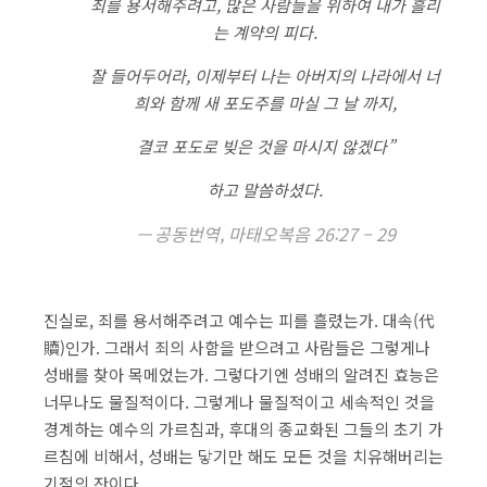
죄를 용서해주려고, 많은 사람들을 위하여 내가 흘리
는 계약의 피다.
잘 들어두어라, 이제부터 나는 아버지의 나라에서 너
희와 함께 새 포도주를 마실 그 날 까지,
결코 포도로 빚은 것을 마시지 않겠다”
하고 말씀하셨다.
공동번역, 마태오복음 26:27 – 29
진실로, 죄를 용서해주려고 예수는 피를 흘렸는가. 대속(代
贖)인가. 그래서 죄의 사함을 받으려고 사람들은 그렇게나
성배를 찾아 목메었는가. 그렇다기엔 성배의 알려진 효능은
너무나도 물질적이다. 그렇게나 물질적이고 세속적인 것을
경계하는 예수의 가르침과, 후대의 종교화된 그들의 초기 가
르침에 비해서, 성배는 닿기만 해도 모든 것을 치유해버리는
기적의 잔이다.