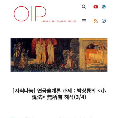
Search
Main menu
[지식나눔] 연금술개론 과제 : 박상륭의 <小
說法> 無所有 해석(3/4)