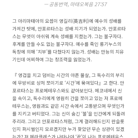
공동번역, 마태오복음 27:57
그 아리마태아의 요셉이 영길리(英吉利)에 예수의 성배를
가져간 탓에, 안포르타스는 성배 지기가 되었는가. 안포르타
스는 무엇이 아쉬워 계속 성배를 지켰는가. 그는 불구자다.
후계를 만들 수도 없는 불구자다. 예수를 죽인 롱기누스의
독창에 의해 ‘치부’를 다쳤다지 않는가. 성배는 만능의 치유
기인데 어찌하여 그는 창조력을 잃었는가.
​『 영겁을 치고 덤비는 시간의 아픈 물살, 그 독수리의 부리
에 무방비로 상처 쪼이기로 ‘시간’에 묶여있다』고 한다. 안
포르타스는 프로메테우스와도 같아보인다. 메코네에서 신
을 속이고, 독수리에게 영원히 간을 쪼이고 있는 저 프로메
테우스는, 영원과도 같은 시간 속에서 고통받으며 무엇인가
를 지키고 버티었다. 그는 신이 숨긴 ‘불’을 인간에게 되돌려
주리라. 그리고 안포르타스처럼, 그게 갤러해드인지 란슬롯
인지 퍼시벌인지 모르겠지만 누가 찾았던 무슨 상관이 있겠
는가? 저 헤라클레스가 나타나야 ‘끝’이 나는 프로메테우스