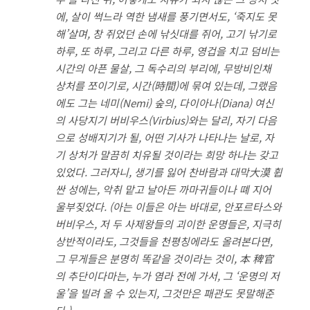
에, 살이 썩느라 역한 냄새를 풍기면서도, ‘죽지도 못
해’살며, 창 쥐었던 손에 낚싯대를 쥐어, 고기 낚기로
하루, 또 하루, 그리고 다른 하루, 영겁을 치고 덤비는
시간의 아픈 물살, 그 독수리의 부리에, 무방비인채
상처를 쪼이기로, 시간(時間)에 묶여 있는데, 그랬음
에도 그는 네미(Nemi) 숲의, 다이아나(Diana) 여신
의 사당지기 버비우스(Virbius)와는 달리, 자기 다음
으로 성배지기가 될, 어떤 기사가 나타나는 날로, 자
기 상처가 말끔히 치유될 것이라는 희망 하나는 갖고
있었다. 그러자니, 생기를 잃어 찬바람과 대막大漠 휩
싼 성에는, 악취 맡고 날아든 까마귀들이나 뗴 지어
울부짖었다. (아는 이들은 아는 바대로, 안포르타스와
버비우스, 저 두 사제왕들의 괴이한 운명들은, 지극히
상반적이라도, 그것들을 천평칭에라도 올려본다면,
그 무게들은 분명히 똑같을 것이라는 것이, 本 稗官
의 추단이다마는, 누가 염라 전에 가서, 그 ‘운명의 저
울’을 빌려 올 수 있는지, 그것만은 패관도 못말해준