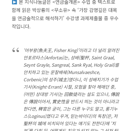
본 지식나눔글은 <연금술개론> 수업 중 텍스트로
함께 읽은 박상륭의 <무소유> 속 ‘가장 감명깊은 대목
을 연금술적으로 해석하기’ 수강생 과제제출물 중 우수
작입니다.
‘
어부왕(魚夫王, Fisher King)’이라고 더 널리 알려진
안포르타스(Anfortas)는, 성배(聖杯, Saint Graal,
Seynt Grayle, Sangreal, Sank Ryal, Holy Grail)를
안치하고 있는 문잘배쉐(Munsalvaeshce,
Corbenic)의 성주(城主)였더니, 이 성배지기가 수업
기사(Knight-Errant) 시절, 모험을 찾아 헤매던 중,
(어떤) 상대방 기사(는 回敎徒라는 설도 있으나, 傳說
은 傳說이어서, 實史性을 반드시 띄는 것이 아니라고
한다면, 稗官은 굳이, 그는 다른 누구도 말고, 롱기누
스(Loginus)였다고 우겨, 믿는바이다)의 독창(은, 저
聖杯의 城에 비치되어 있다는 얘기도 전한다)에 ‘치
부’를 다친 뒤, 어떻게도 치유가 되지 않는 그 상처 탓