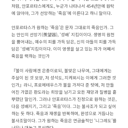
처럼, 안포르타스에게도, 누군가 나타나서 454년만에 원탁
에 앉아야, 그가 선망하는 ‘죽음’에 이른다고 하니 말이다.
​안포르타스가 원하는 ‘죽음’은 문자 그대로의 죽음인가. 그
는 만인의 선망기(羨望器), ‘성배’ 지킴이이다. 생명의 원천
을 뿜어내는, 예수의 피를 가득 담은, 신의 아들의 피를 가득
담은 ‘성배’지킴이이다. 이미 영생을 살고 있는 자가 어째서
죽음을 택하는 것인가
​『불이 사람에겐 은총이로되, 불맞은 나무여, 그대에게는
주살이 된 것 모양, 저 성석도, 지켜뫼시는 이에게 그러한 것
인가』라니, 프로메테우스가 불을 가져다 준 탓에, 저 만들
어진 가엾은 판도라는 희망을 남기고 모든 재앙과 질병을 흩
뿌렸단 말인가. 그러나 안포르타스가 진정으로 원하는 것은,
다음 성배지기, 그리고 ‘죽음’이다. 그는 불사조가 되고 싶어
하는 듯 하다. 죽음과 재생을 반복하며, 완성으로 거듭나는
불사조말이다. 그가 원하는 죽음은 연금술적인 ‘니그레도’를
너무나 대놓고 표상한다.