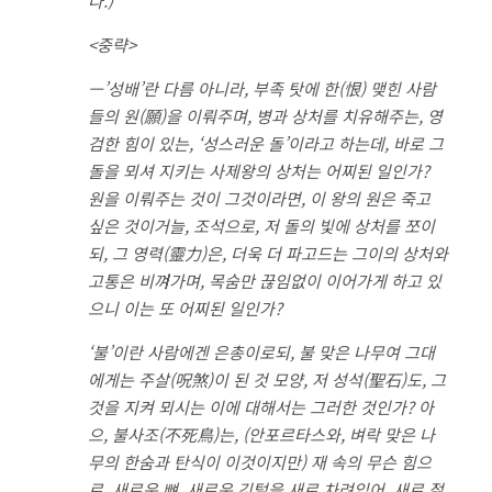
다.)
<중략>
ㅡ’성배’란 다름 아니라, 부족 탓에 한(恨) 맺힌 사람
들의 원(願)을 이뤄주며, 병과 상처를 치유해주는, 영
검한 힘이 있는, ‘성스러운 돌’이라고 하는데, 바로 그
돌을 뫼셔 지키는 사제왕의 상처는 어찌된 일인가?
원을 이뤄주는 것이 그것이라면, 이 왕의 원은 죽고
싶은 것이거늘, 조석으로, 저 돌의 빛에 상처를 쪼이
되, 그 영력(靈力)은, 더욱 더 파고드는 그이의 상처와
고통은 비껴가며, 목숨만 끊임없이 이어가게 하고 있
으니 이는 또 어찌된 일인가?
‘불’이란 사람에겐 은총이로되, 불 맞은 나무여 그대
에게는 주살(呪煞)이 된 것 모양, 저 성석(聖石)도, 그
것을 지켜 뫼시는 이에 대해서는 그러한 것인가? 아
으, 불사조(不死鳥)는, (안포르타스와, 벼락 맞은 나
무의 한숨과 탄식이 이것이지만) 재 속의 무슨 힘으
로, 새로운 뼈, 새로운 깃털을 새로 차려입어, 새로 젊