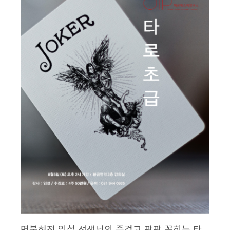
명불허전 임설 선생님의 즐겁고 팍팍 꽂히는 타