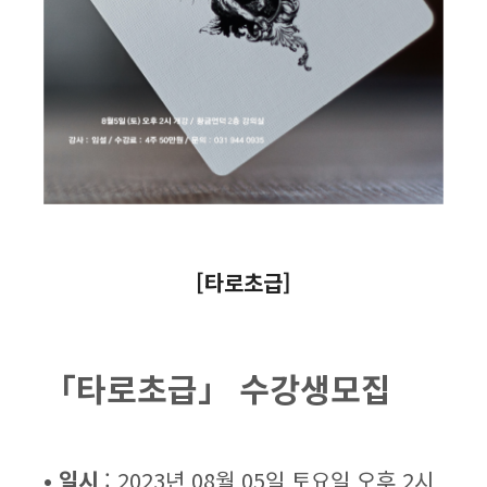
[타로초급]
「타로초급」
수강생모집
• 일시
: 2023년 08월 05일 토요일 오후 2시