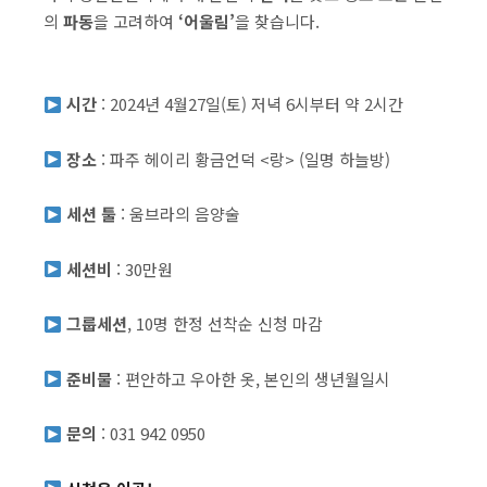
의
파동
을 고려하여
‘어울림’
을 찾습니다.
시간
: 2024년 4월27일(토) 저녁 6시부터 약 2시간
장소
: 파주 헤이리 황금언덕 <랑> (일명 하늘방)
세션 툴
: 움브라의 음양술
세션비
: 30만원
그룹세션
, 10명 한정 선착순 신청 마감
준비물
: 편안하고 우아한 옷, 본인의 생년월일시
문의
: 031 942 0950