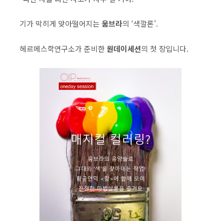
기가 막히게 맞아떨어지는
움브라
의 ‘색깔론’.
헤르메스학연구소가 준비한
원데이세션
의 첫 장입니다.