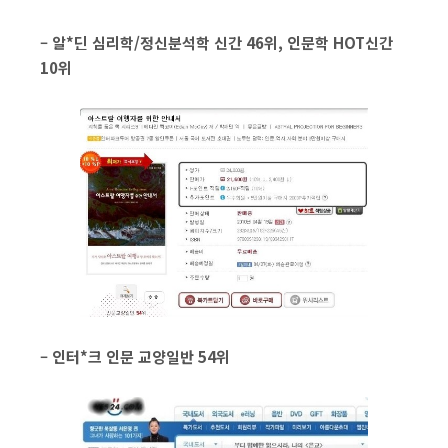
– 알*딘 심리학/정신분석학 신간 46위, 인문학 HOT신간
10위
– 인터*크 인문 교양일반 54위