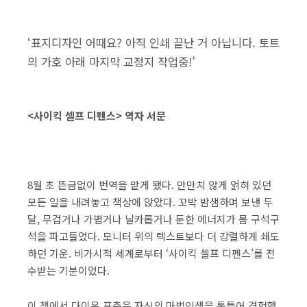
‘표지디자인 어때요? 아직 인쇄 끝난 거 아닙니다. 토트
의 가호 아래 마지막 교정지 작업중!’
<사이킥 셀프 디펜스> 역자 서문
8월 초 뜬금없이 번역을 맡게 됐다. 만만치 않게 얽혀 있던
모든 일을 내려놓고 책상에 앉았다. 꼬박 밤샘하며 보낸 두
달, 무겁거나 가볍거나 날카롭거나 둔한 에너지가 몸 구석구
석을 파고들었다. 모니터 위의 텍스트보다 더 강렬하게 쇄도
하던 기운. 비가시적 세계로부터 ‘사이킥 셀프 디펜스’를 전
수받는 기분이었다.
이 책에서 다이온 포춘은 자신의 마법인생을 통틀어 경험했