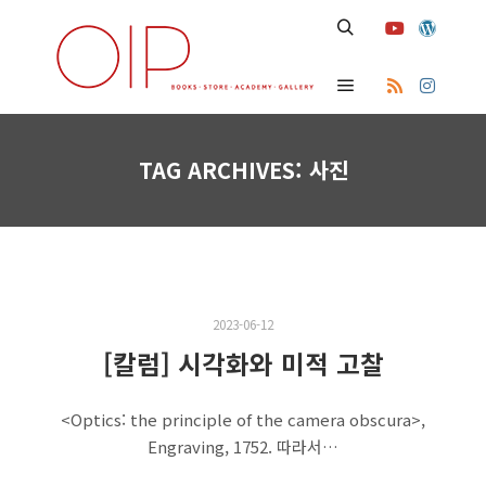
Search
Main menu
TAG ARCHIVES:
사진
2023-06-12
[칼럼] 시각화와 미적 고찰
<Optics: the principle of the camera obscura>,
Engraving, 1752. 따라서…