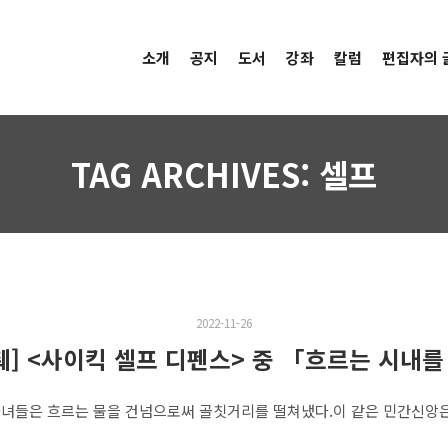
소개
공지
도서
강좌
칼럼
편집자의 
TAG ARCHIVES:
셀프
2022-11-26
췌] <사이킥 셀프 디펜스> 중 「흐르는 시내
마녀들은 흐르는 물을 건넘으로써 골칫거리를 떨쳐냈다.이 같은 민간신앙