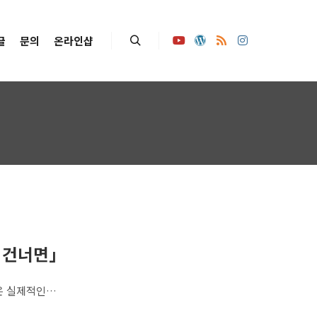
글
문의
온라인샵
Search
를 건너면」
은 실제적인…