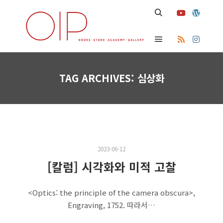
Search
Main menu
TAG ARCHIVES:
심상화
2023-06-12
[칼럼] 시각화와 미적 고찰
<Optics: the principle of the camera obscura>,
Engraving, 1752. 따라서…