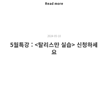
Read more
2024-05-10
5월특강 : <탈리스만 실습> 신청하세
요
신나는 오월이잖습니까? 이번에는 특강으로 만나볼게요. <
헤르메스학연구소>에서 진행하는 ‘오월실습특강’입니다.
누구나 참여할…
Read more