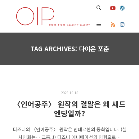
Search
Main menu
TAG ARCHIVES:
다이온 포춘
2023-10-18
〈인어공주〉 원작의 결말은 왜 새드
엔딩일까?
디즈니의 〈인어공주〉 원작은 안데르센의 동화입니다. (실
사영화는… 크흠..!) 디즈니 애니메이션의 영향으로…