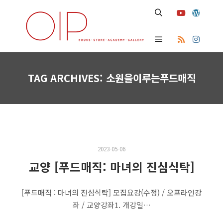
Search
Main menu
TAG ARCHIVES:
소원을이루는푸드매직
2023-05-06
교양 [푸드매직: 마녀의 진심식탁]
[푸드매직 : 마녀의 진심식탁] 모집요강(수정) / 오프라인강
좌 / 교양강좌1. 개강일…