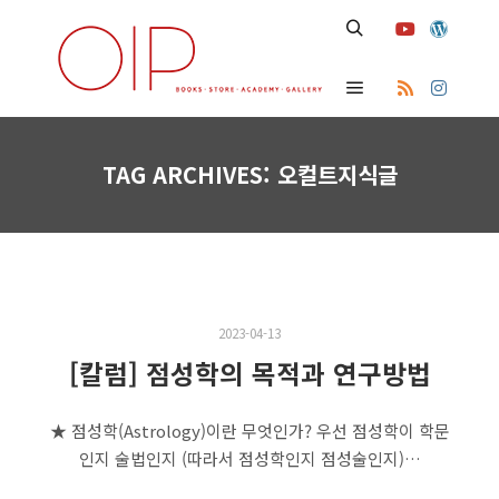
Search
Main menu
TAG ARCHIVES:
오컬트지식글
2023-04-13
[칼럼] 점성학의 목적과 연구방법
★ 점성학(Astrology)이란 무엇인가? 우선 점성학이 학문
인지 술법인지 (따라서 점성학인지 점성술인지)…