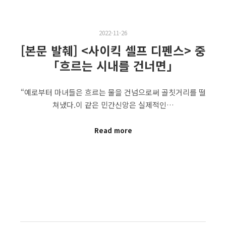
2022-11-26
[본문 발췌] <사이킥 셀프 디펜스> 중
「흐르는 시내를 건너면」
“예로부터 마녀들은 흐르는 물을 건넘으로써 골칫거리를 떨
쳐냈다.이 같은 민간신앙은 실제적인…
Read more