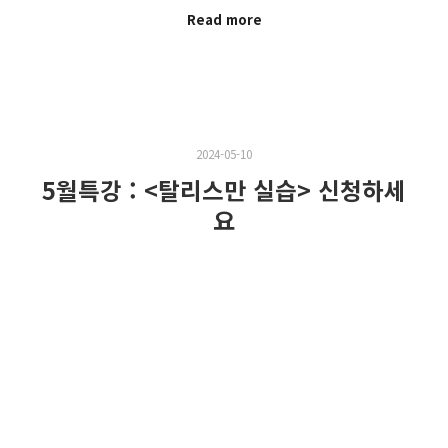
Read more
2024-05-10
5월특강 : <탈리스만 실습> 신청하세
요
신나는 오월이잖습니까? 이번에는 특강으로 만나볼게요. <
헤르메스학연구소>에서 진행하는 ‘오월실습특강’입니다.
누구나 참여할…
Read more