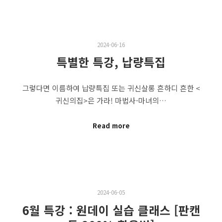
2024-06-16
특별한 특강, 납량특집
그렇다면 이름하여 납량특집 또는 귀신살롱 흔하디 흔한 <
귀신의집>은 가라! 마법사-마녀의…
Read more
2024-06-05
6월 특강 : 원데이 실습 클래스 [판캔