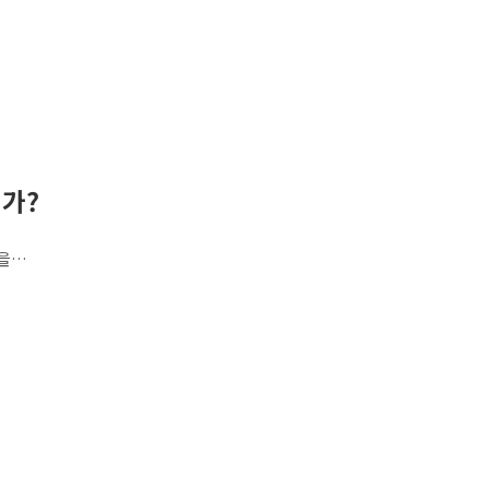
가?
각을…