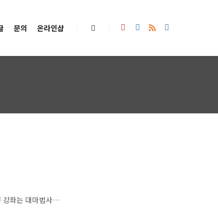
글
문의
온라인샵
Search
번 강좌는 대마법사…