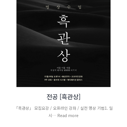
전공 [흑관상]
「흑관상」 모집요강 / 오프라인 강좌 / 실전 명상 기법1. 일
시… Read more